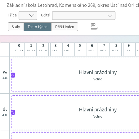
Základní škola Letohrad, Komenského 269, okres Ústí nad Orlicí
Třída
Učitel
Stálý
Tento týden
Příští týden
0
1
2
3
4
5
6
7
8
9
6:55
7:40
8:00
8:45
8:55
9:40
10:00
10:45
10:55
11:40
11:50
12:35
12:40
13:25
13:35
14:20
14:30
15:15
15:30
16:15
16:
Hlavní prázdniny
po
V
3.8.
Volno
Hlavní prázdniny
út
V
4.8.
Volno