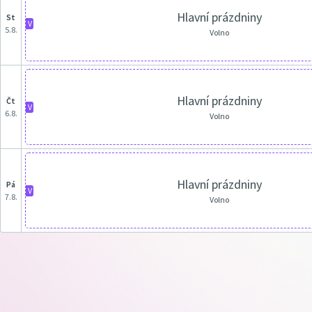
Hlavní prázdniny
st
V
5.8.
Volno
Hlavní prázdniny
čt
V
6.8.
Volno
Hlavní prázdniny
pá
V
7.8.
Volno