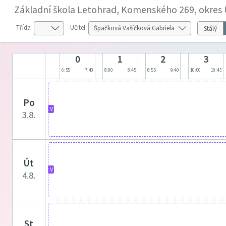
Základní škola Letohrad, Komenského 269, okres Ú
Třída
Učitel
Stálý
0
1
2
3
6:55
7:40
8:00
8:45
8:55
9:40
10:00
10:45
po
V
3.8.
út
V
4.8.
st