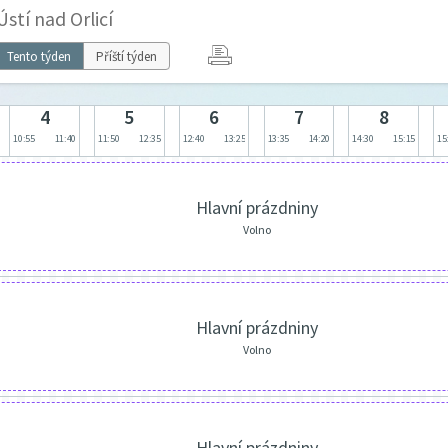
stí nad Orlicí
Tento týden
Příští týden
4
5
6
7
8
10:55
11:40
11:50
12:35
12:40
13:25
13:35
14:20
14:30
15:15
15
Hlavní prázdniny
Volno
Hlavní prázdniny
Volno
Hlavní prázdniny