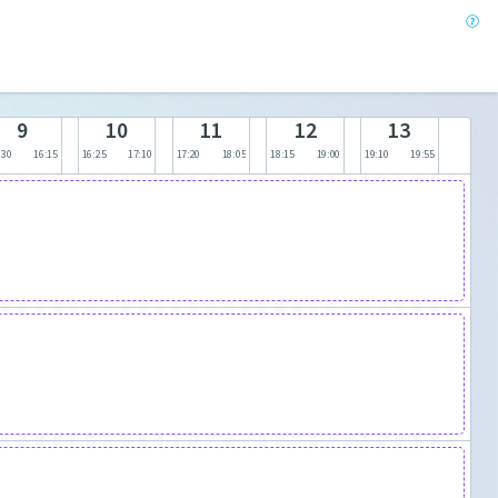
9
10
11
12
13
:30
16:15
16:25
17:10
17:20
18:05
18:15
19:00
19:10
19:55