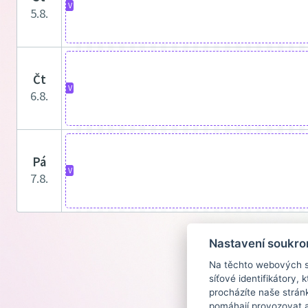
V
5.8.
čt
V
6.8.
pá
V
7.8.
Nastavení soukro
Na těchto webových st
síťové identifikátory,
procházíte naše strán
pomáhají provozovat a 