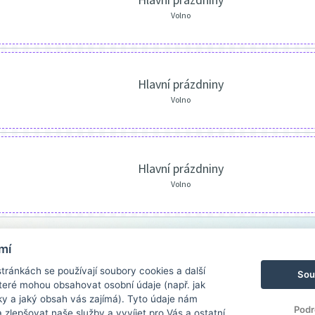
Volno
Hlavní prázdniny
Volno
Hlavní prázdniny
Volno
mí
ránkách se používají soubory cookies a další
Sou
 které mohou obsahovat osobní údaje (např. jak
ky a jaký obsah vás zajímá). Tyto údaje nám
Podr
zlepšovat naše služby a vyvíjet pro Vás a ostatní