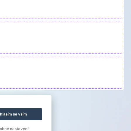
hlasím se vším
obné nastavení