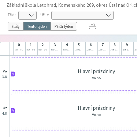
Základní škola Letohrad, Komenského 269, okres Ústí nad Orlicí
Třída
Učitel
Stálý
Tento týden
Příští týden
0
1
2
3
4
5
6
7
8
9
6:55
7:40
8:00
8:45
8:55
9:40
10:00
10:45
10:55
11:40
11:50
12:35
12:40
13:25
13:35
14:20
14:30
15:15
15:30
16:15
16:
Hlavní prázdniny
po
V
3.8.
Volno
Hlavní prázdniny
út
V
4.8.
Volno