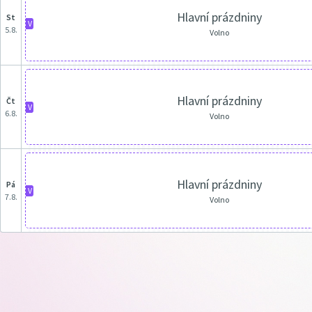
Hlavní prázdniny
st
V
5.8.
Volno
Hlavní prázdniny
čt
V
6.8.
Volno
Hlavní prázdniny
pá
V
7.8.
Volno