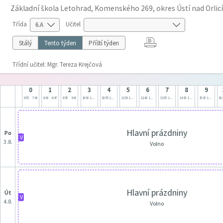
Základní škola Letohrad, Komenského 269, okres Ústí nad Orlicí
Třída
Učitel
Stálý
Tento týden
Příští týden
Třídní učitel: Mgr. Tereza Krejčová
0
1
2
3
4
5
6
7
8
9
6:55
7:40
8:00
8:45
8:55
9:40
10:00
10:45
10:55
11:40
11:50
12:35
12:40
13:25
13:35
14:20
14:30
15:15
15:30
16:15
16:
Hlavní prázdniny
po
V
3.8.
Volno
Hlavní prázdniny
út
V
4.8.
Volno