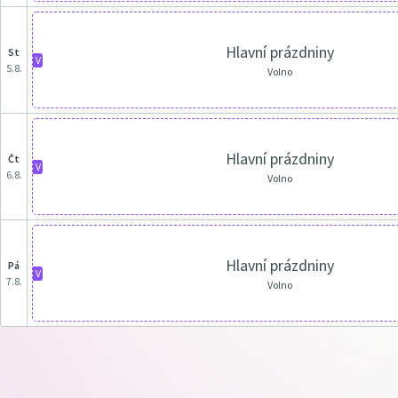
Hlavní prázdniny
st
V
5.8.
Volno
Hlavní prázdniny
čt
V
6.8.
Volno
Hlavní prázdniny
pá
V
7.8.
Volno