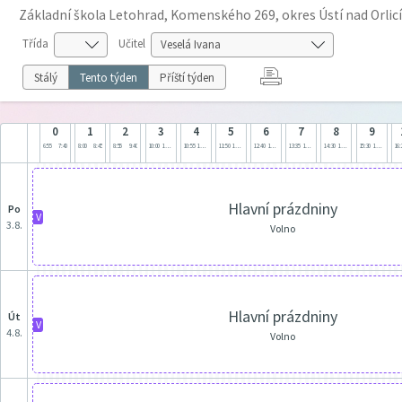
Základní škola Letohrad, Komenského 269, okres Ústí nad Orlicí
Třída
Učitel
Stálý
Tento týden
Příští týden
0
1
2
3
4
5
6
7
8
9
6:55
7:40
8:00
8:45
8:55
9:40
10:00
10:45
10:55
11:40
11:50
12:35
12:40
13:25
13:35
14:20
14:30
15:15
15:30
16:15
16:
Hlavní prázdniny
po
V
3.8.
Volno
Hlavní prázdniny
út
V
4.8.
Volno