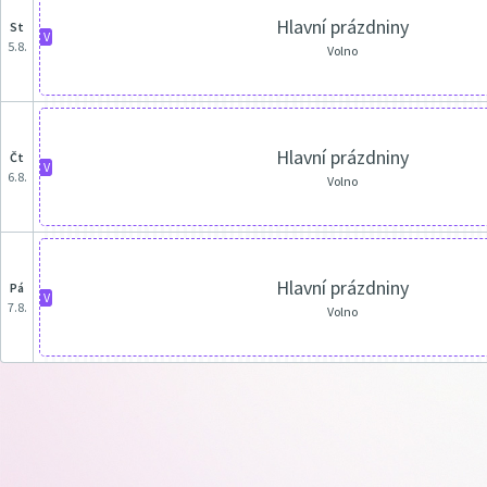
Hlavní prázdniny
st
V
5.8.
Volno
Hlavní prázdniny
čt
V
6.8.
Volno
Hlavní prázdniny
pá
V
7.8.
Volno