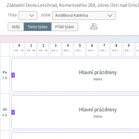
Základní škola Letohrad, Komenského 269, okres Ústí nad Orlicí
Třída
Učitel
Stálý
Tento týden
Příští týden
0
1
2
3
4
5
6
7
8
9
6:55
7:40
8:00
8:45
8:55
9:40
10:00
10:45
10:55
11:40
11:50
12:35
12:40
13:25
13:35
14:20
14:30
15:15
15:30
16:15
16:
Hlavní prázdniny
po
V
3.8.
Volno
Hlavní prázdniny
út
V
4.8.
Volno