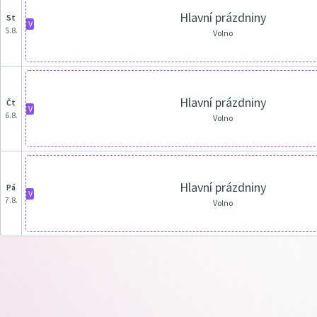
Hlavní prázdniny
st
V
5.8.
Volno
Hlavní prázdniny
čt
V
6.8.
Volno
Hlavní prázdniny
pá
V
7.8.
Volno